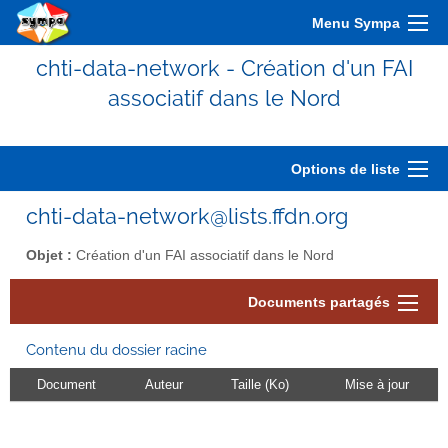
Menu Sympa
chti-data-network - Création d'un FAI
associatif dans le Nord
Options de liste
chti-data-network@lists.ffdn.org
Objet :
Création d'un FAI associatif dans le Nord
Documents partagés
Contenu du dossier racine
Document
Auteur
Taille (Ko)
Mise à jour