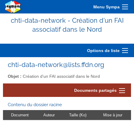
Menu Sympa
chti-data-network - Création d'un FAI
associatif dans le Nord
Options de liste
chti-data-network@lists.ffdn.org
Objet :
Création d'un FAI associatif dans le Nord
Documents partagés
Contenu du dossier racine
Document
Auteur
Taille (Ko)
Mise à jour