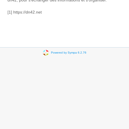
dn42, pour s'échanger des informations et s'organiser.
[1] https://dn42.net
Powered by Sympa 6.2.76