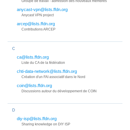
Groupe de travail - admission des nouveaux membres
anycast-vpn@lists.ffdn.org
Anycast VPN project
arcep@lists.ffdn.org
Contributions ARCEP
C
ca@lists.ffdn.org
Liste du CA de la fédération
chti-data-network@lists.ffdn.org
Création d'un FAI associatif dans le Nord
coin@lists.ffdn.org
Discussions autour du développement de COIN
D
diy-isp@lists.ffdn.org
Sharing knowledge on DIY ISP